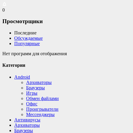
0
Просмотрщики
Последние
Обсуждаемые
Популярные
Нет программ для отображения
Категории
Android
Архиваторы
Браузеры
Игры
Обмен файлами
Офис
Проигрыватели
Мессенджеры
Антивирусы
Архиваторы
Браузеры