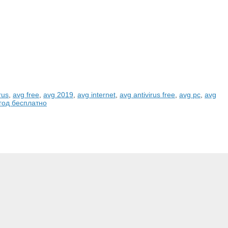
rus
,
avg free
,
avg 2019
,
avg internet
,
avg antivirus free
,
avg pc
,
avg
год бесплатно