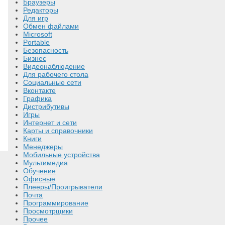
Браузеры
Редакторы
Для игр
Обмен файлами
Microsoft
Portable
Безопасность
Бизнес
Видеонаблюдение
Для рабочего стола
Социальные сети
Вконтакте
Графика
Дистрибутивы
Игры
Интернет и cети
Карты и справочники
Книги
Менеджеры
Мобильные устройства
Мультимедиа
Обучение
Офисные
Плееры/Проигрыватели
Почта
Программирование
Просмотрщики
Прочее