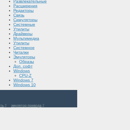
Развлекательные
Расширения
Редакторы
Связь
Симуляторы
Системные
Утилиты
Драйверы
Мультимедиа
Утилиты
Системное
Читалки
Эмуляторы
Образы
Доп. софт
Windows
CPU-Z
Windows 7
Windows 10
ать
2
эмулятор привода
2