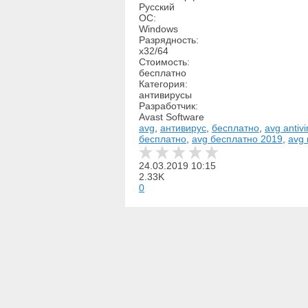
Русский
ОС:
Windows
Разрядность:
x32/64
Стоимость:
бесплатно
Категория:
антивирусы
Разработчик:
Avast Software
avg
,
антивирус
,
бесплатно
,
avg antivi
бесплатно
,
avg бесплатно 2019
,
avg 
24.03.2019
10:15
2.33K
0