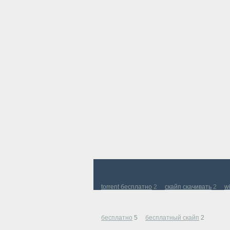
Облако тегов
torrent бесплатно
2
скайп скачивать
2
w
бесплатно
5
бесплатный скайп
2