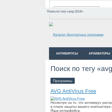
Поиск по тегу «avg 2019»
Поиск по тегу «avg 2019» — Каталог
АНТИВИРУСЫ
АРХИВАТОРЫ
бесплатных программ
Поиск по тегу «avg 2019»
Поиск по тегу «av
Программы
AVG AntiVirus Free
​Несмотря на то, что антивирус рас
в плане защиты вашего компьютера о
Язык интерфейса: