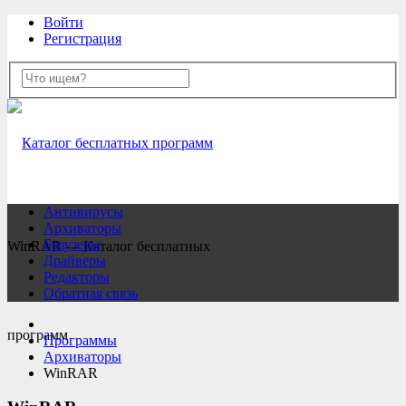
Войти
Регистрация
Антивирусы
Архиваторы
Браузеры
​WinRAR — Каталог бесплатных
Драйверы
Редакторы
Обратная связь
программ
Программы
Архиваторы
​WinRAR