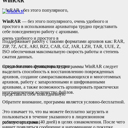
​WinRAR
WinRAR - без этого популярного,
WinRAR
— без этого популярного, очень удобного и
простого в использовании архиватора трудно представить
себе повседневную работу с архивами.
очень удобного и простого в
Поддерживает работу с такими форматами архивов как: RAR,
ZIP, 7Z, ACE, ARJ, BZ2, CAB, GZ, JAR, LZH, TAR, UUE, Z,
ISO обеспечивая максимальную скорость работы и степень
сжатия данных.
использовании архиватора трудно
Среди богатого функционала программы WinRAR следует
выделить способность к восстановлению поврежденных
архивов, создание самораспаковывающихся и многотомных
архивов, работу с запароленными и шифрованными
архивами, а также возможность архивировать практически
неограниченное количество файлов.
представить себе повседневную
Обратите внимание, программа является условно-бесплатной.
Это означает то, что вы можете бесплатно загрузить и
пользоваться в течение указанного в лицензионном
соглашении срока (40 дней) в целях ознакомления. После чего
работу с архивами.
начнет появляться сообщение и напоминание о покупке